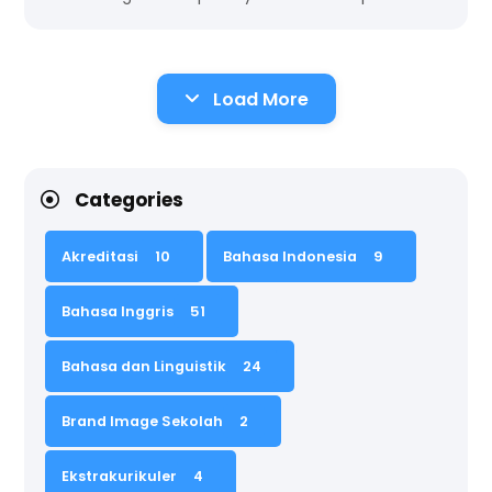
Load More
Categories
Akreditasi
10
Bahasa Indonesia
9
Bahasa Inggris
51
Bahasa dan Linguistik
24
Brand Image Sekolah
2
Ekstrakurikuler
4