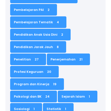
Pembelajaran PAI
2
Pembelajaran Tematik
4
Pendidikan Anak Usia Dini
2
Pendidikan Jarak Jauh
8
Penelitian
27
Penerjemahan
21
Profesi Keguruan
20
Program dan Kinerja
19
Psikologi dan BK
24
Sejarah Islam
1
Sosiologi
1
Statistik
1