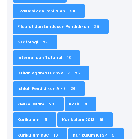
Evaluasi dan Penilaian
50
Filsafat dan Landasan Pendidikan
25
Grafologi
22
Internet dan Tutorial
13
Istilah Agama Islam A - Z
25
Istilah Pendidikan A - Z
26
KMD Al Islam
20
Karir
4
Kurikulum
5
Kurikulum 2013
19
Kurikulum KBC
10
Kurikulum KTSP
5