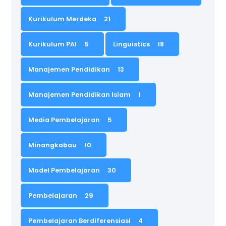
Kurikulum Merdeka
21
Kurikulum PAI
5
Linguistics
18
Manajemen Pendidikan
13
Manajemen Pendidikan Islam
1
Media Pembelajaran
5
Minangkabau
10
Model Pembelajaran
30
Pembelajaran
29
Pembelajaran Berdiferensiasi
4