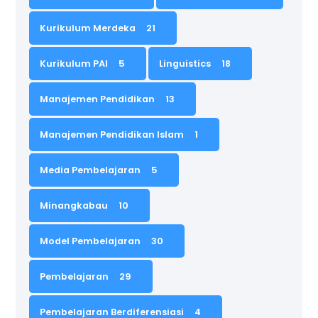
Kurikulum Merdeka
21
Kurikulum PAI
5
Linguistics
18
Manajemen Pendidikan
13
Manajemen Pendidikan Islam
1
Media Pembelajaran
5
Minangkabau
10
Model Pembelajaran
30
Pembelajaran
29
Pembelajaran Berdiferensiasi
4