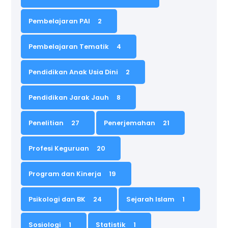
Pembelajaran PAI
2
Pembelajaran Tematik
4
Pendidikan Anak Usia Dini
2
Pendidikan Jarak Jauh
8
Penelitian
27
Penerjemahan
21
Profesi Keguruan
20
Program dan Kinerja
19
Psikologi dan BK
24
Sejarah Islam
1
Sosiologi
1
Statistik
1