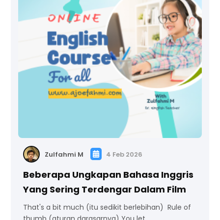
Zulfahmi M
4 Feb 2026
Beberapa Ungkapan Bahasa Inggris
Yang Sering Terdengar Dalam Film
That's a bit much (itu sedikit berlebihan) Rule of
thumb (aturan darasarnya) You let…