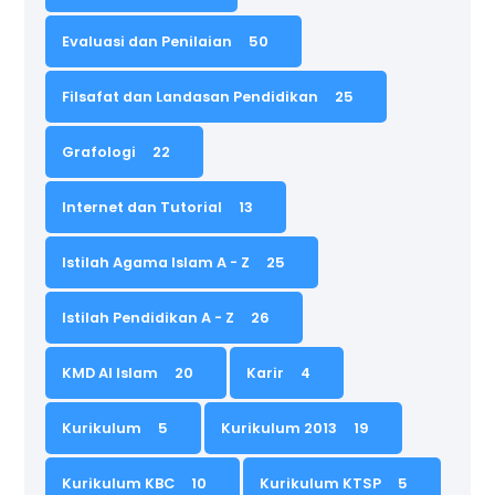
Evaluasi dan Penilaian
50
Filsafat dan Landasan Pendidikan
25
Grafologi
22
Internet dan Tutorial
13
Istilah Agama Islam A - Z
25
Istilah Pendidikan A - Z
26
KMD Al Islam
20
Karir
4
Kurikulum
5
Kurikulum 2013
19
Kurikulum KBC
10
Kurikulum KTSP
5