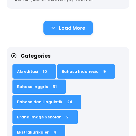
Load More
Categories
Akreditasi
10
Bahasa Indonesia
9
Bahasa Inggris
51
Bahasa dan Linguistik
24
Brand Image Sekolah
2
Ekstrakurikuler
4