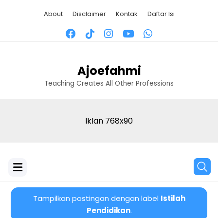
About
Disclaimer
Kontak
Daftar Isi
Ajoefahmi
Teaching Creates All Other Professions
Iklan 768x90
Tampilkan postingan dengan label
Istilah
Pendidikan
.